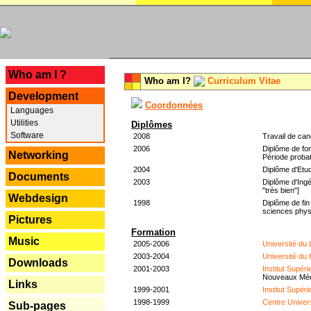
---
Who am I ?
Who am I?
Curriculum Vitae
Development
Coordonnées
Languages
Utilities
Diplômes
Software
2008
Travail de can
2006
Diplôme de for
Networking
Période probat
2004
Diplôme d'Etud
Documents
2003
Diplôme d'Ingé
"très bien"]
Webdesign
1998
Diplôme de fin
sciences phys
Pictures
Formation
Music
2005-2006
Université du
2003-2004
Université du
Downloads
2001-2003
Institut Supér
Nouveaux Mé
Links
1999-2001
Institut Supér
1998-1999
Centre Univer
Sub-pages