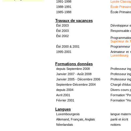
1991-1998
Lycée Classiq
1988-1991
École Primair
1985-1988
École Primair
Travaux de vacances
Été 2003
Développeur e
Été 2003
Responsable d
Été 2002
Programmati
Supérieur de 
Été 2000 & 2001
Programmeur &
1995-2001
Animateur et 
Luxembourg
Formations données
depuis Septembre 2008
Professeur in
Janvier 2007 - Août 2008
Professeur in
Janvier 2005 - Décembre 2006
Professeur ing
Septembre-Décembre 2004
Chargé d'éduc
depuis 2004
Divers cours 
Avril 2001
Formation "Po
Février 2001
Formation "H
Langues
Luxembourgeois
langue materne
Allemand, Français, Anglais
parlé et écrit
Néerlandais
notions