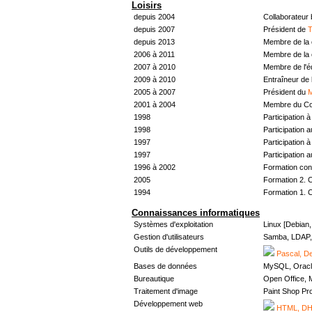
Loisirs
depuis 2004
Collaborateur
depuis 2007
Président de
T
depuis 2013
Membre de la 
2006 à 2011
Membre de la 
2007 à 2010
Membre de l'
2009 à 2010
Entraîneur de 
2005 à 2007
Président du
M
2001 à 2004
Membre du Con
1998
Participation à 
1998
Participation 
1997
Participation à 
1997
Participation 
1996 à 2002
Formation con
2005
Formation 2. 
1994
Formation 1. 
Connaissances informatiques
Systèmes d'exploitation
Linux [Debian
Gestion d'utilisateurs
Samba, LDAP, 
Outils de développement
Pascal, De
Bases de données
MySQL, Oracl
Bureautique
Open Office, M
Traitement d'image
Paint Shop Pr
Développement web
HTML, DHT