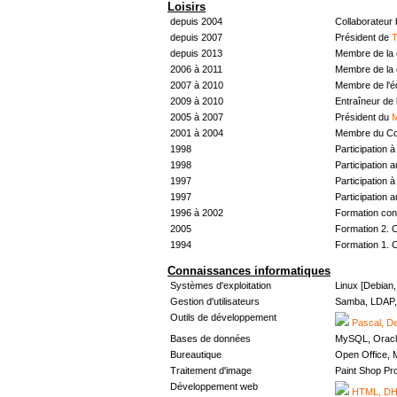
Loisirs
depuis 2004
Collaborateur
depuis 2007
Président de
T
depuis 2013
Membre de la 
2006 à 2011
Membre de la 
2007 à 2010
Membre de l'
2009 à 2010
Entraîneur de 
2005 à 2007
Président du
M
2001 à 2004
Membre du Con
1998
Participation à 
1998
Participation 
1997
Participation à 
1997
Participation 
1996 à 2002
Formation con
2005
Formation 2. 
1994
Formation 1. 
Connaissances informatiques
Systèmes d'exploitation
Linux [Debian
Gestion d'utilisateurs
Samba, LDAP, 
Outils de développement
Pascal, De
Bases de données
MySQL, Oracl
Bureautique
Open Office, M
Traitement d'image
Paint Shop Pr
Développement web
HTML, DHT