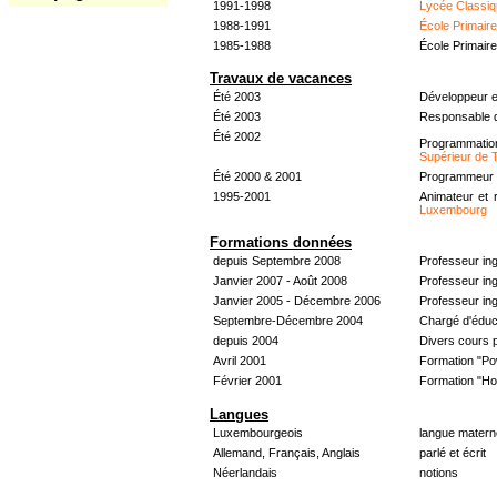
1991-1998
Lycée Classiq
1988-1991
École Primair
1985-1988
École Primair
Travaux de vacances
Été 2003
Développeur e
Été 2003
Responsable d
Été 2002
Programmati
Supérieur de 
Été 2000 & 2001
Programmeur &
1995-2001
Animateur et 
Luxembourg
Formations données
depuis Septembre 2008
Professeur in
Janvier 2007 - Août 2008
Professeur in
Janvier 2005 - Décembre 2006
Professeur ing
Septembre-Décembre 2004
Chargé d'éduc
depuis 2004
Divers cours 
Avril 2001
Formation "Po
Février 2001
Formation "H
Langues
Luxembourgeois
langue materne
Allemand, Français, Anglais
parlé et écrit
Néerlandais
notions