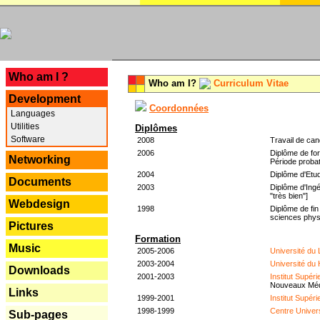
---
Who am I ?
Who am I?
Curriculum Vitae
Development
Coordonnées
Languages
Utilities
Diplômes
Software
2008
Travail de can
2006
Diplôme de for
Networking
Période probat
2004
Diplôme d'Etud
Documents
2003
Diplôme d'Ingé
"très bien"]
Webdesign
1998
Diplôme de fin
sciences phys
Pictures
Formation
Music
2005-2006
Université du
2003-2004
Université du
Downloads
2001-2003
Institut Supér
Nouveaux Mé
Links
1999-2001
Institut Supér
1998-1999
Centre Univer
Sub-pages