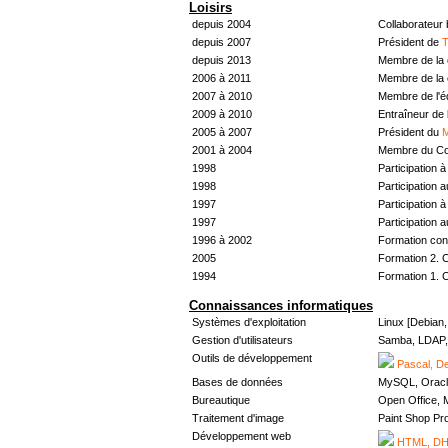
Loisirs
depuis 2004
Collaborateur
depuis 2007
Président de
T
depuis 2013
Membre de la 
2006 à 2011
Membre de la 
2007 à 2010
Membre de l'
2009 à 2010
Entraîneur de 
2005 à 2007
Président du
M
2001 à 2004
Membre du Con
1998
Participation à 
1998
Participation 
1997
Participation à 
1997
Participation 
1996 à 2002
Formation con
2005
Formation 2. 
1994
Formation 1. 
Connaissances informatiques
Systèmes d'exploitation
Linux [Debian
Gestion d'utilisateurs
Samba, LDAP, 
Outils de développement
Pascal, De
Bases de données
MySQL, Oracl
Bureautique
Open Office, M
Traitement d'image
Paint Shop Pr
Développement web
HTML, DHT