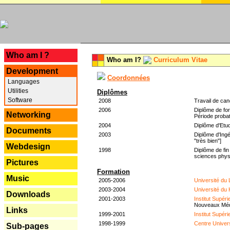
---
Who am I ?
Who am I?
Curriculum Vitae
Development
Coordonnées
Languages
Utilities
Diplômes
Software
2008
Travail de can
2006
Diplôme de for
Networking
Période probat
2004
Diplôme d'Etud
Documents
2003
Diplôme d'Ingé
"très bien"]
Webdesign
1998
Diplôme de fin
sciences phys
Pictures
Formation
Music
2005-2006
Université du
2003-2004
Université du
Downloads
2001-2003
Institut Supér
Nouveaux Mé
Links
1999-2001
Institut Supér
1998-1999
Centre Univer
Sub-pages