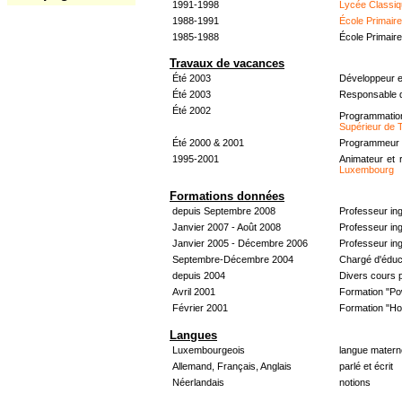
1991-1998
Lycée Classiq
1988-1991
École Primair
1985-1988
École Primair
Travaux de vacances
Été 2003
Développeur e
Été 2003
Responsable d
Été 2002
Programmati
Supérieur de 
Été 2000 & 2001
Programmeur &
1995-2001
Animateur et 
Luxembourg
Formations données
depuis Septembre 2008
Professeur in
Janvier 2007 - Août 2008
Professeur in
Janvier 2005 - Décembre 2006
Professeur ing
Septembre-Décembre 2004
Chargé d'éduc
depuis 2004
Divers cours 
Avril 2001
Formation "Po
Février 2001
Formation "H
Langues
Luxembourgeois
langue materne
Allemand, Français, Anglais
parlé et écrit
Néerlandais
notions