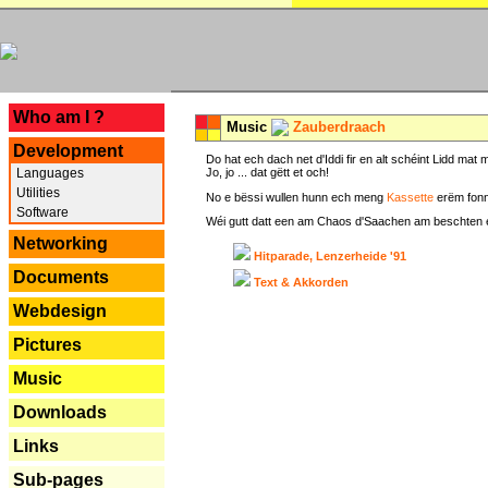
---
Who am I ?
Music
Zauberdraach
Development
Do hat ech dach net d'Iddi fir en alt schéint Lidd m
Languages
Jo, jo ... dat gëtt et och!
Utilities
No e bëssi wullen hunn ech meng
Kassette
erëm fonn
Software
Wéi gutt datt een am Chaos d'Saachen am beschten erëm 
Networking
Hitparade, Lenzerheide '91
Documents
Text & Akkorden
Webdesign
Pictures
Music
Downloads
Links
Sub-pages