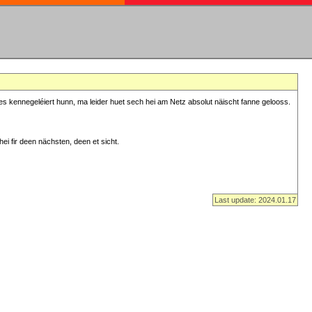
s kennegeléiert hunn, ma leider huet sech hei am Netz absolut näischt fanne gelooss.
ei fir deen nächsten, deen et sicht.
Last update: 2024.01.17