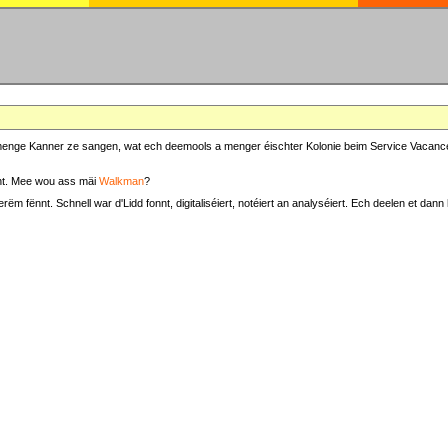
at menge Kanner ze sangen, wat ech deemools a menger éischter Kolonie beim Service Vacance
t. Mee wou ass mäi
Walkman
?
fënnt. Schnell war d'Lidd fonnt, digitaliséiert, notéiert an analyséiert. Ech deelen et dann h