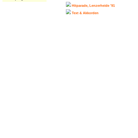
Hitparade, Lenzerheide '91
Text & Akkorden