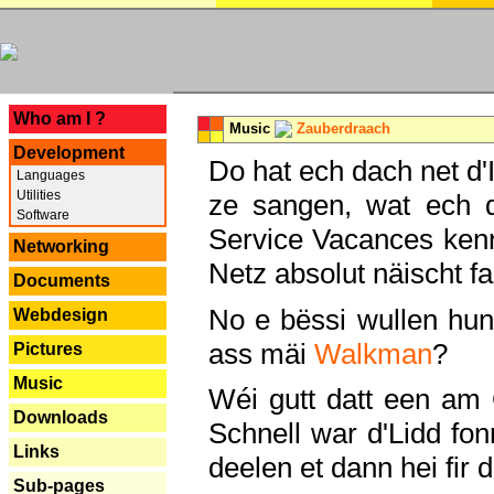
---
Who am I ?
Music
Zauberdraach
Development
Do hat ech dach net d'
Languages
Utilities
ze sangen, wat ech 
Software
Service Vacances kenn
Networking
Netz absolut näischt fan
Documents
No e bëssi wullen h
Webdesign
ass mäi
Walkman
?
Pictures
Music
Wéi gutt datt een am
Downloads
Schnell war d'Lidd fonn
Links
deelen et dann hei fir 
Sub-pages