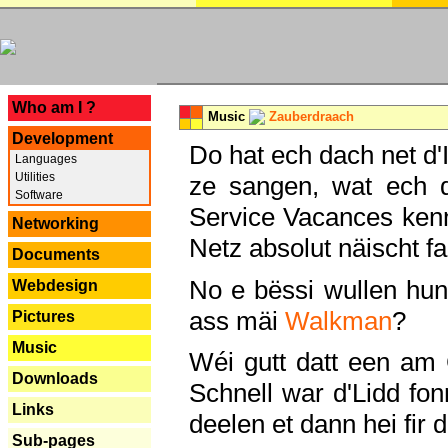
---
Who am I ?
Music
Zauberdraach
Development
Do hat ech dach net d'
Languages
Utilities
ze sangen, wat ech 
Software
Service Vacances kenn
Networking
Netz absolut näischt fan
Documents
No e bëssi wullen h
Webdesign
ass mäi
Walkman
?
Pictures
Music
Wéi gutt datt een am
Downloads
Schnell war d'Lidd fonn
Links
deelen et dann hei fir 
Sub-pages