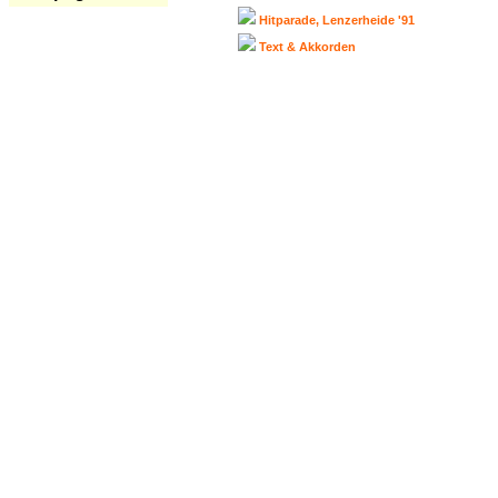
Hitparade, Lenzerheide '91
Text & Akkorden