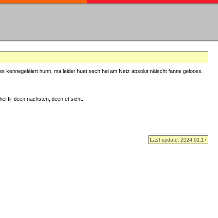
s kennegeléiert hunn, ma leider huet sech hei am Netz absolut näischt fanne gelooss.
ei fir deen nächsten, deen et sicht.
Last update: 2024.01.17