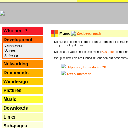
---
Who am I ?
Music
Zauberdraach
Development
Do hat ech dach net d'Iddi fir en alt schéint Lidd m
Languages
Jo, jo ... dat gëtt et och!
Utilities
No e bëssi wullen hunn ech meng
Kassette
erëm fonn
Software
Wéi gutt datt een am Chaos d'Saachen am beschten erëm 
Networking
Hitparade, Lenzerheide '91
Documents
Text & Akkorden
Webdesign
Pictures
Music
Downloads
Links
Sub-pages