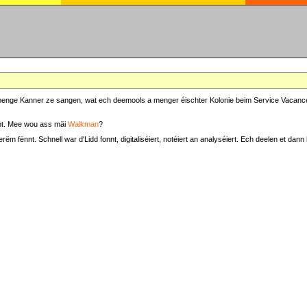
at menge Kanner ze sangen, wat ech deemools a menger éischter Kolonie beim Service Vacance
t. Mee wou ass mäi
Walkman
?
fënnt. Schnell war d'Lidd fonnt, digitaliséiert, notéiert an analyséiert. Ech deelen et dann h